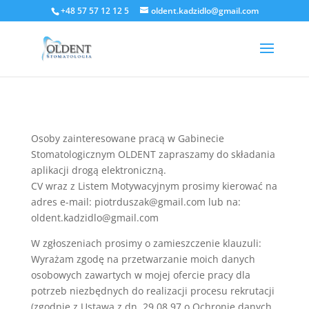
+48 57 57 12 12 5
oldent.kadzidlo@gmail.com
Osoby zainteresowane pracą w Gabinecie
Stomatologicznym OLDENT zapraszamy do składania
aplikacji drogą elektroniczną.
CV wraz z Listem Motywacyjnym prosimy kierować na
adres e-mail: piotrduszak@gmail.com lub na:
oldent.kadzidlo@gmail.com
W zgłoszeniach prosimy o zamieszczenie klauzuli:
Wyrażam zgodę na przetwarzanie moich danych
osobowych zawartych w mojej ofercie pracy dla
potrzeb niezbędnych do realizacji procesu rekrutacji
(zgodnie z Ustawą z dn. 29.08.97 o Ochronie danych